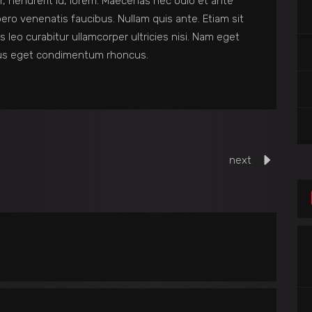
r, hendrerit id, lorem. Maecenas nec odio et ante
ero venenatis faucibus. Nullam quis ante. Etiam sit
s leo curabitur ullamcorper ultricies nisi. Nam eget
lus eget condimentum rhoncus.
next