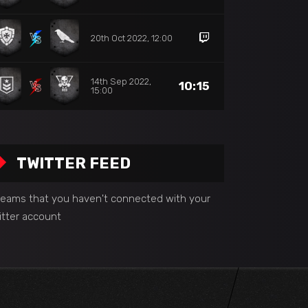
20th Oct 2022, 12:00
14th Sep 2022,
10:15
15:00
TWITTER FEED
 seams that you haven't connected with your
itter account