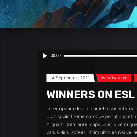
Audio
00:00
Player
14 September, 2021
by
holyadmin
WINNERS ON ESL
Lorem ipsum dolor sit amet, consectetuer 
Cum sociis theme natoque penatibus et ma
Aliquam lorem ante, dapibus in, viverra quis
varius dius laoreet. Etiam ultricies nisi vel