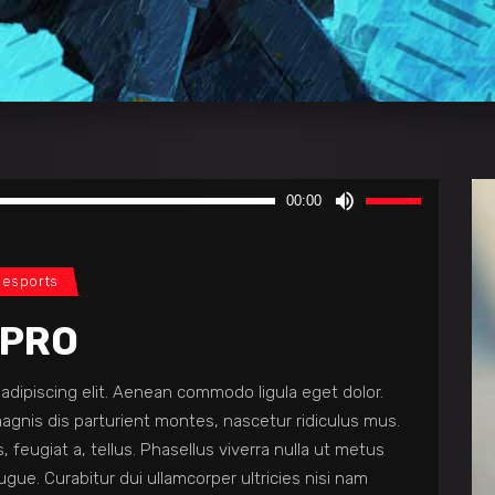
Use
00:00
Up/Down
Arrow
keys
esports
to
 PRO
increase
or
adipiscing elit. Aenean commodo ligula eget dolor.
decrease
gnis dis parturient montes, nascetur ridiculus mus.
volume.
, feugiat a, tellus. Phasellus viverra nulla ut metus
 augue. Curabitur dui ullamcorper ultricies nisi nam