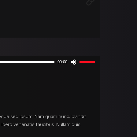
Use
00:00
Up/Down
Arrow
keys
to
increase
or
decrease
eque sed ipsum. Nam quam nunc, blandit
volume.
 libero venenatis faucibus. Nullam quis