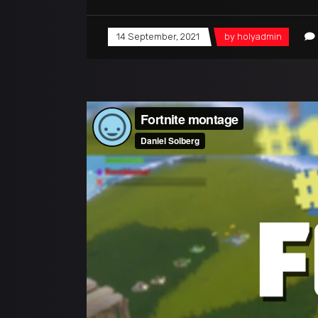
14 September, 2021
by
holyadmin