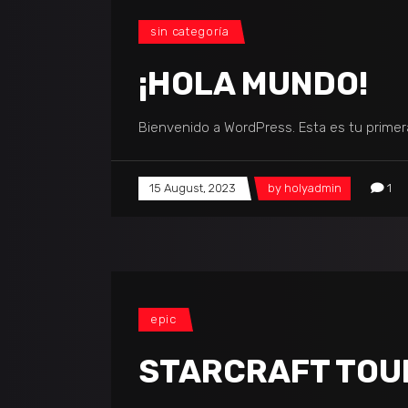
sin categoría
¡HOLA MUNDO!
Bienvenido a WordPress. Esta es tu primera
15 August, 2023
by
holyadmin
1
epic
STARCRAFT TO