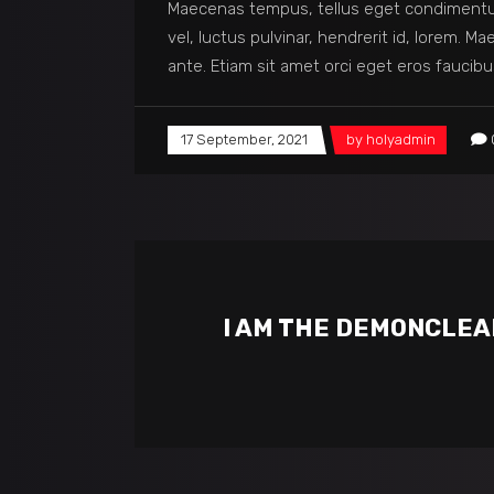
Maecenas tempus, tellus eget condimentu
vel, luctus pulvinar, hendrerit id, lorem. 
ante. Etiam sit amet orci eget eros faucibu
17 September, 2021
by
holyadmin
I AM THE DEMONCLEAN