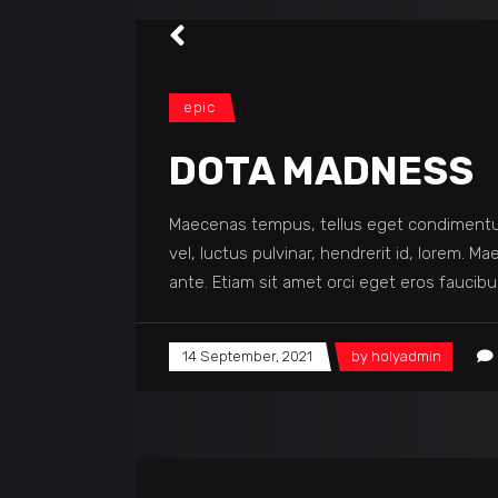
epic
DOTA MADNESS
Maecenas tempus, tellus eget condimentu
vel, luctus pulvinar, hendrerit id, lorem. 
ante. Etiam sit amet orci eget eros faucibu
14 September, 2021
by
holyadmin