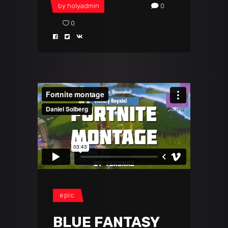
by
holyadmin
0
0
epic
BLUE FANTASY