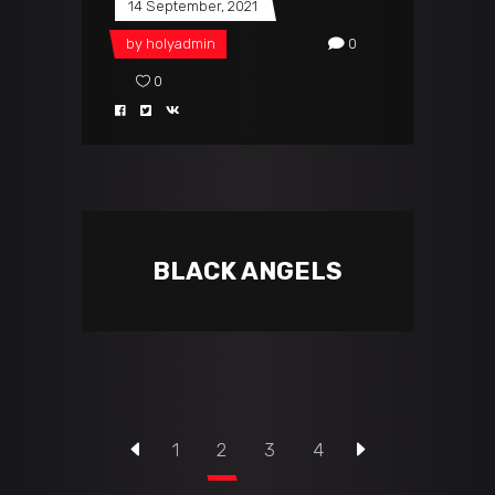
14 September, 2021
by
holyadmin
0
0
BLACK ANGELS
1
2
3
4